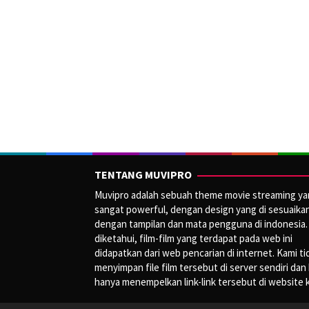
TENTANG MUVIPRO
Muvipro adalah sebuah theme movie streaming y
sangat powerful, dengan design yang di sesuaika
dengan tampilan dan mata pengguna di indonesia.
diketahui, film-film yang terdapat pada web ini
didapatkan dari web pencarian di internet. Kami ti
menyimpan file film tersebut di server sendiri dan
hanya menempelkan link-link tersebut di website 