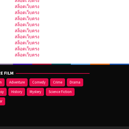
สล็อตเว็บตรง
สล็อตเว็บตรง
สล็อตเว็บตรง
สล็อตเว็บตรง
สล็อตเว็บตรง
สล็อตเว็บตรง
สล็อตเว็บตรง
สล็อตเว็บตรง
สล็อตเว็บตรง
สล็อตเว็บตรง
E FILM
on
Adventure
Comedy
Crime
Drama
asy
History
Mystery
Science Fiction
er