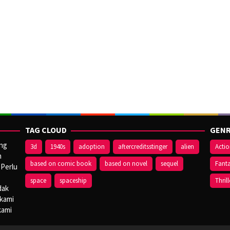
TAG CLOUD
GENR
ang
3d
1940s
adoption
aftercreditsstinger
alien
Acti
n
based on comic book
based on novel
sequel
Fant
 Perlu
space
spaceship
Thrill
dak
 kami
kami