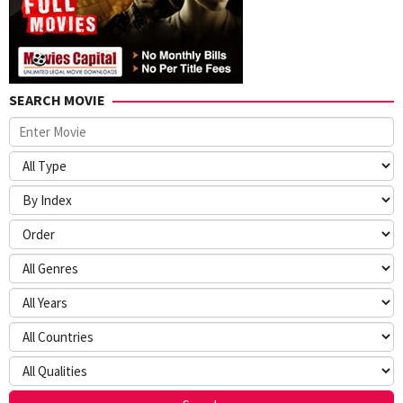
SEARCH MOVIE