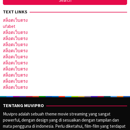
TEXT LINKS
สล็อตเว็บตรง
ufabet
สล็อตเว็บตรง
สล็อตเว็บตรง
สล็อตเว็บตรง
สล็อตเว็บตรง
สล็อตเว็บตรง
สล็อตเว็บตรง
สล็อตเว็บตรง
สล็อตเว็บตรง
สล็อตเว็บตรง
สล็อตเว็บตรง
TENTANG MUVIPRO
Muvipro adalah sebuah theme movie streaming yang sangat
powerful, dengan design yang di sesuaikan dengan tampilan dan
mata pengguna di indonesia. Perlu diketahui, film-film yang terdapat