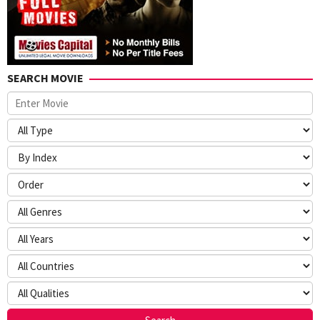
SEARCH MOVIE